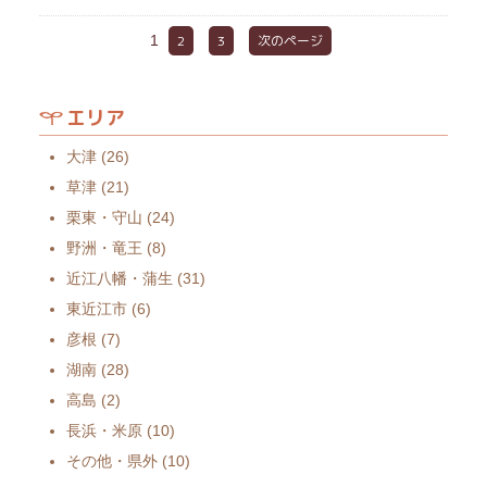
1
2
3
次のページ
エリア
大津
(26)
草津
(21)
栗東・守山
(24)
野洲・竜王
(8)
近江八幡・蒲生
(31)
東近江市
(6)
彦根
(7)
湖南
(28)
高島
(2)
長浜・米原
(10)
その他・県外
(10)