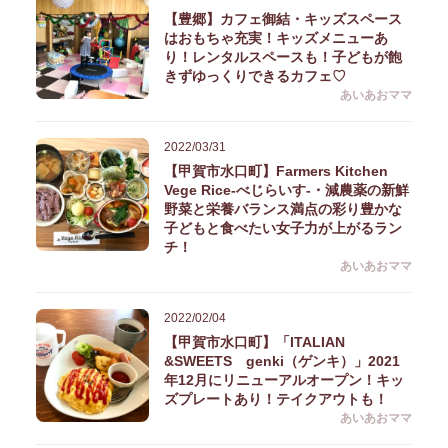
【豊郷】カフェ御結・キッズスペース
はおもちゃ充実！キッズメニューあ
り！レンタルスペースも！子どもが飽
きずゆっくりできるカフェ♡
あいあおママ
2022/03/31
【甲賀市水口町】Farmers Kitchen
Vege Rice-べじらいす-・減農薬の新鮮
野菜と栄養バランス満点の彩り豊かな
子どもと食べたい女子力が上がるラン
チ！
あいあおママ
2022/02/04
【甲賀市水口町】「ITALIAN
&SWEETS genki（ゲンキ）」2021
年12月にリニューアルオープン！キッ
ズプレートあり！テイクアウトも！
あいあおママ