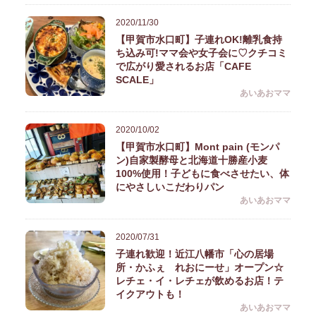
2020/11/30
【甲賀市水口町】子連れOK!離乳食持
ち込み可!ママ会や女子会に♡クチコミ
で広がり愛されるお店「CAFE
SCALE」
あいあおママ
2020/10/02
【甲賀市水口町】Mont pain (モンパ
ン)自家製酵母と北海道十勝産小麦
100%使用！子どもに食べさせたい、体
にやさしいこだわりパン
あいあおママ
2020/07/31
子連れ歓迎！近江八幡市「心の居場
所・かふぇ れおにーせ」オープン☆
レチェ・イ・レチェが飲めるお店！テ
イクアウトも！
あいあおママ