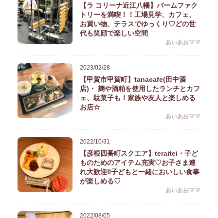
【ラ コリーナ近江八幡】バームファク
トリーを満喫！！工場見学、カフェ、
お買い物、テラスでゆっくり♡どの世
代も笑顔で楽しい空間
あいあおママ
2023/02/28
【甲賀市甲賀町】tanacafe(田中酒
店)・ 麹や酒粕を使用したランチとカフ
ェ、駄菓子も！家族や友人と楽しめる
お店☆
あいあおママ
2022/10/31
【彦根四番町スクエア】teraitei・子ど
ものためのアイテム充実♡お子さま連
れ大歓迎‼︎子どもと一緒においしい食事
が楽しめる♡
あいあおママ
2022/08/05