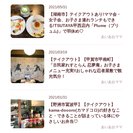
2021/05/31
【湖南市】テイクアウトあり!ママ会・
女子会、お子さま連れランチもでき
る!TSUTAYA甲西店内「Plume（プリ
ュム)」で羽休め♡
あいあおママ
2021/03/19
【テイクアウト】【甲賀市甲南町】
「古民家れすとらん 忍夢庵」お子さま
メニュー充実‼おしゃれな忍者屋敷で観
光気分！
あいあおママ
2021/01/31
【野洲市冨波甲】【テイクアウト】
kama-docoro(カマドコロ)の好きなこ
と・できることが詰まっている体にや
さしいお弁当♡
あいあおママ