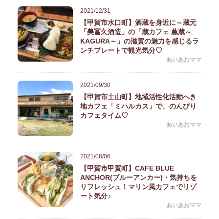
2021/12/31
【甲賀市水口町】酒蔵を身近に～蔵元
「美冨久酒造」の「蔵カフェ 薫蔵～
KAGURA～」の滋賀の魅力を感じるラ
ンチプレートで観光気分♡
あいあおママ
2021/09/30
【甲賀市土山町】地域活性化活動へき
地カフェ「ミハルカス」で、のんびり
カフェタイム♡
あいあおママ
2021/08/06
【甲賀市甲賀町】CAFE BLUE
ANCHOR(ブルーアンカー)・気持ちを
リフレッシュ！マリン風カフェでリゾ
ート気分♪
あいあおママ