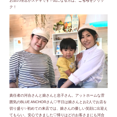
お店の理念がステキです✨
気になる方は、
こちら
をクリッ
ク！
責任者の河合さんと娘さんと息子さん。アットホームな雰
囲気のBLUE ANCHORさん♡
平日は娘さんとお2人でお店を
切り盛り✨初めての来店では、娘さんの優しい笑顔に出迎え
てもらい、安心できました♡帰りはどのお客さまにも河合