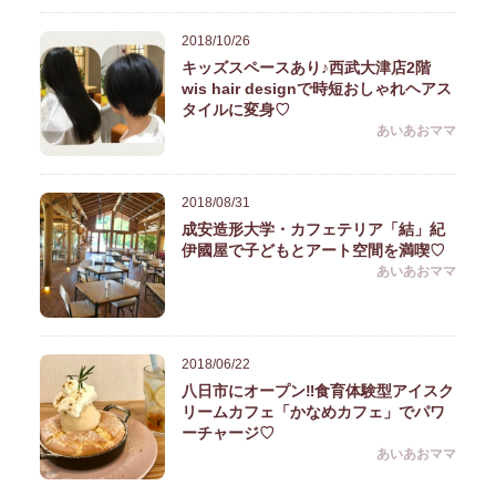
2018/10/26
キッズスペースあり♪西武大津店2階
wis hair designで時短おしゃれヘアス
タイルに変身♡
あいあおママ
2018/08/31
成安造形大学・カフェテリア「結」紀
伊國屋で子どもとアート空間を満喫♡
あいあおママ
2018/06/22
八日市にオープン‼︎食育体験型アイスク
リームカフェ「かなめカフェ」でパワ
ーチャージ♡
あいあおママ