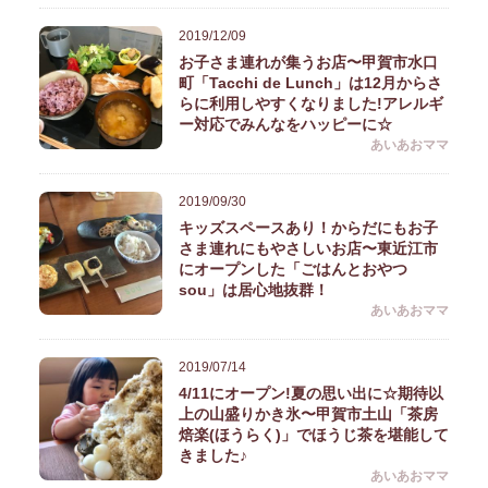
2019/12/09
お子さま連れが集うお店〜甲賀市水口
町「Tacchi de Lunch」は12月からさ
らに利用しやすくなりました!アレルギ
ー対応でみんなをハッピーに☆
あいあおママ
2019/09/30
キッズスペースあり！からだにもお子
さま連れにもやさしいお店〜東近江市
にオープンした「ごはんとおやつ
sou」は居心地抜群！
あいあおママ
2019/07/14
4/11にオープン!夏の思い出に☆期待以
上の山盛りかき氷〜甲賀市土山「茶房
焙楽(ほうらく)」でほうじ茶を堪能して
きました♪
あいあおママ