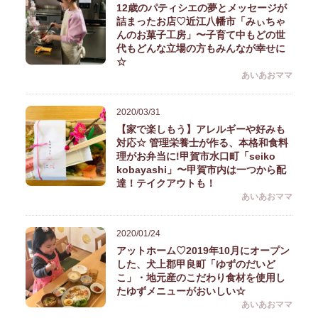
12歳のパティシエの夢とメッセージが
詰まったお店♡近江八幡市「みぃちゃ
んのお菓子工房」〜子育て中もどの世
代もどんな立場の方もみんなが幸せに
☆
あいあおママ
2020/03/31
【家で楽しもう】アレルギーや好みも
対応☆ 管理栄養士が作る、本格和食料
理がお弁当に!甲賀市水口町「seiko
kobayashi」〜甲賀市内は一つから配
達！テイクアウトも！
あいあおママ
2020/01/24
アットホーム♡2019年10月にオープン
した、犬上郡甲良町「ゆずのだいど
こ」・地元産のこだわり食材を使用し
たゆずメニューがおいしい☆
あいあおママ