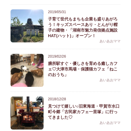
2019/05/31
子育て世代もまちも企業も盛りあがろ
う！キッズスペースあり・とんがり帽
子の建物・「湖南市魅力発信拠点施設
HAT(ハット)」オープン！
あいあおママ
2019/02/26
膳所駅すぐ・優しさを育める癒しカフ
ェ♡大津市馬場・保護猫カフェ「ねこ
のおうち」
あいあおママ
2018/12/28
見つけて嬉しい♪旧東海道・甲賀市水口
町今郷「古民家カフェ一里塚」に行っ
てきました♡
あいあおママ