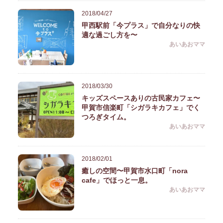
2018/04/27
甲西駅前「今プラス」で自分なりの快
適な過ごし方を〜
あいあおママ
2018/03/30
キッズスペースありの古民家カフェ〜
甲賀市信楽町「シガラキカフェ」でく
つろぎタイム。
あいあおママ
2018/02/01
癒しの空間〜甲賀市水口町「nora
cafe」でほっと一息。
あいあおママ