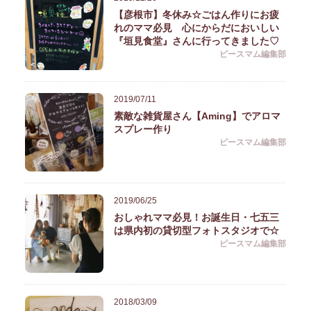
【彦根市】冬休み☆ごはん作りにお疲
れのママ必見 心にからだにおいしい
『垣見食堂』さんに行ってきました♡
ピースマム編集部
2019/07/11
素敵な雑貨屋さん【Aming】でアロマ
スプレー作り
ピースマム編集部
2019/06/25
おしゃれママ必見！お誕生日・七五三
は県内初の貸切型フォトスタジオで☆
ピースマム編集部
2018/03/09