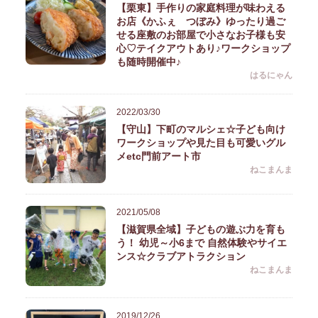
【栗東】手作りの家庭料理が味わえる
お店《かふぇ つぼみ》ゆったり過ご
せる座敷のお部屋で小さなお子様も安
心♡テイクアウトあり♪ワークショップ
も随時開催中♪
はるにゃん
2022/03/30
【守山】下町のマルシェ☆子ども向け
ワークショップや見た目も可愛いグル
メetc門前アート市
ねこまんま
2021/05/08
【滋賀県全域】子どもの遊ぶ力を育も
う！ 幼児～小6まで 自然体験やサイエ
ンス☆クラブアトラクション
ねこまんま
2019/12/26