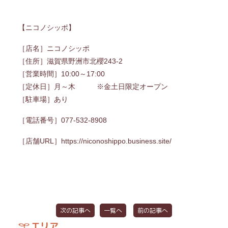
【ニコノシッポ】
［店名］ニコノシッポ
［住所］滋賀県野洲市北櫻243-2
［営業時間］10:00～17:00
［定休日］月～木 ※金土日限定オープン
［駐車場］あり
［電話番号］077‐532‐8908
［店舗URL］
https://niconoshippo.business.site/
次の記事へ
一覧へ
前の記事へ
エリア