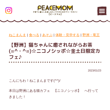
ねこまんま
|
食べる
|
あそぶ
|
体験・見学する
|
野洲・竜王
【野洲】猫ちゃんに癒されながらお茶
(=^・^=)☆ニコノシッポ☆金土日限定カ
フェ♪
2023/01/23
こんにちわ！ねこまんまです(^^)/
本日は野洲にある猫カフェ 【ニコノシッポ】 へ行って
きました！