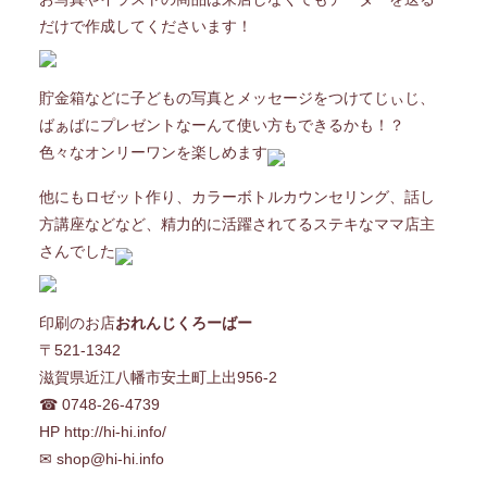
だけで作成してくださいます！
貯金箱などに子どもの写真とメッセージをつけてじぃじ、
ばぁばにプレゼントなーんて使い方もできるかも！？
色々なオンリーワンを楽しめます
他にもロゼット作り、カラーボトルカウンセリング、話し
方講座などなど、精力的に活躍されてるステキなママ店主
さんでした
印刷のお店
おれんじくろーばー
〒521-1342
滋賀県近江八幡市安土町上出956-2
☎︎ 0748-26-4739
HP
http://hi-hi.info/
✉︎ shop@hi-hi.info