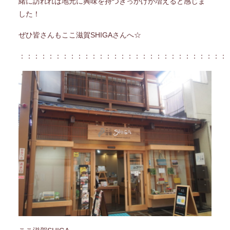
緒に訪れれば地元に興味を持つきっかけが増えると感じま
した！
ぜひ皆さんもここ滋賀SHIGAさんへ☆
：：：：：：：：：：：：：：：：：：：：：：：：：：：：：