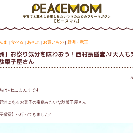
んま
|
食べる
|
あそぶ
|
お買いもの
|
野洲・竜王
洲】お祭り気分を味わおう！西村長盛堂♪♪大人も
駄菓子屋さん
2
ちは⭐ねこまんまです
野洲にあるお菓子の宝島みたいな駄菓子屋さん
長盛堂】へ行ってきました⭐