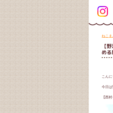
ねこま
【野
める
こんに
今日は
【西村