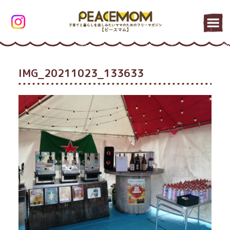
IMG_20211023_133633