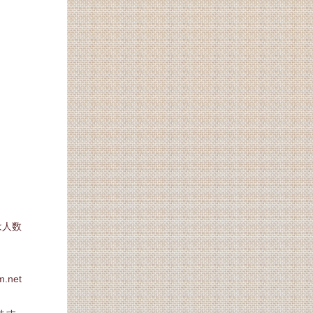
は人数
net