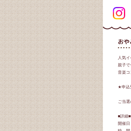
おや
人気イ
親子で
音楽コ
★申込
ご当選
■詳細■
開催日：
時 間：