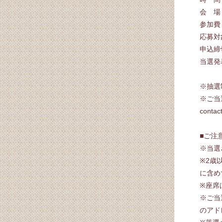
会 場
参加費
応募対
申込締
当選発
※抽選
※ご当
cont
■ご注
※当選
※2歳
に含め
※座席
※ご当選
のアド