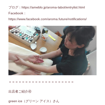
ブログ：
https://ameblo.jp/aroma-labot/entrylist.html
Facebook：
https://www.facebook.com/aroma.future/notifications/
＝＝＝＝＝＝＝＝＝＝＝＝＝＝＝＝＝＝＝＝
出店者ご紹介④
green ice（グリーン アイス）さん