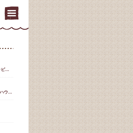
ッピ…
欧ハウ…