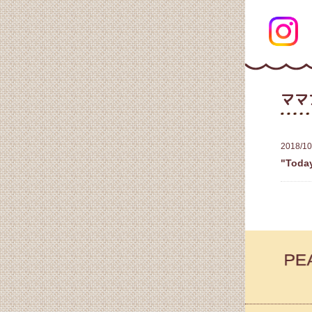
ママ
2018/10
"Tod