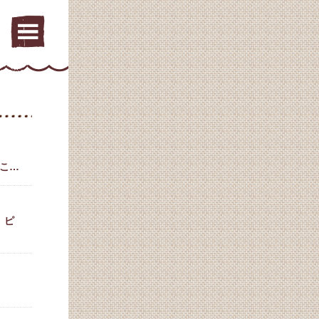
nこ…
 ピ