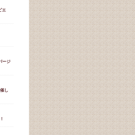
ピエ
パージ
開催し
！